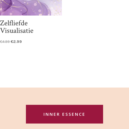
Zelfliefde
Visualisatie
Oorspronkelijke
Huidige
€
4.99
€
2.99
prijs
prijs
was:
is:
€4.99.
€2.99.
INNER ESSENCE