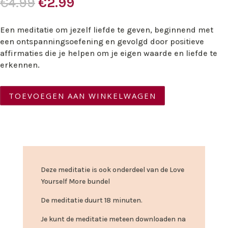
Oorspronkelijke
Huidige
€
4.99
€
2.99
prijs
prijs
was:
is:
Een meditatie om jezelf liefde te geven, beginnend met
€4.99.
€2.99.
een ontspanningsoefening en gevolgd door positieve
affirmaties die je helpen om je eigen waarde en liefde te
erkennen.
TOEVOEGEN AAN WINKELWAGEN
Deze meditatie is ook onderdeel van de Love
Yourself More bundel
De meditatie duurt 18 minuten.
Je kunt de meditatie meteen downloaden na